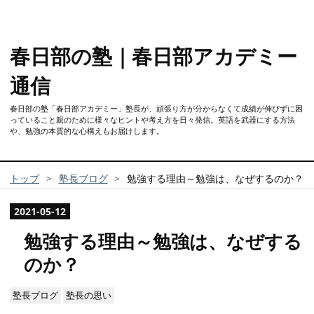
春日部の塾｜春日部アカデミー
通信
春日部の塾「春日部アカデミー」塾長が、頑張り方が分からなくて成績が伸びずに困
っていること親のために様々なヒントや考え方を日々発信。英語を武器にする方法
や、勉強の本質的な心構えもお届けします。
トップ
>
塾長ブログ
>
勉強する理由～勉強は、なぜするのか？
2021
-
05
-
12
勉強する理由～勉強は、なぜする
のか？
塾長ブログ
塾長の思い