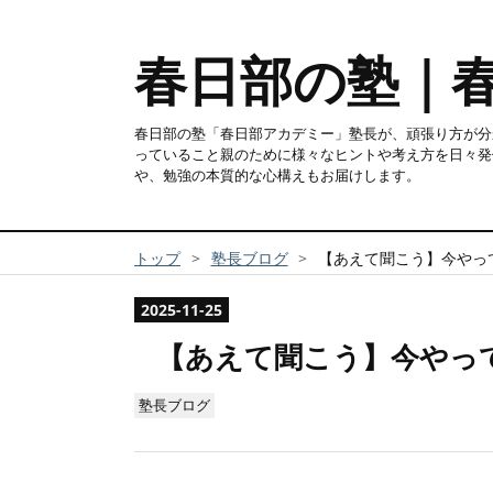
春日部の塾｜
春日部の塾「春日部アカデミー」塾長が、頑張り方が分
っていること親のために様々なヒントや考え方を日々発
や、勉強の本質的な心構えもお届けします。
トップ
>
塾長ブログ
>
【あえて聞こう】今やっ
2025
-
11
-
25
【あえて聞こう】今やっ
塾長ブログ