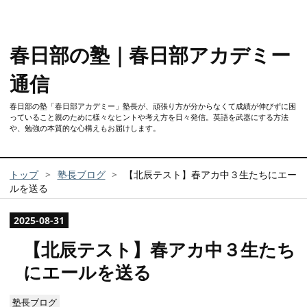
春日部の塾｜春日部アカデミー
通信
春日部の塾「春日部アカデミー」塾長が、頑張り方が分からなくて成績が伸びずに困
っていること親のために様々なヒントや考え方を日々発信。英語を武器にする方法
や、勉強の本質的な心構えもお届けします。
トップ
>
塾長ブログ
>
【北辰テスト】春アカ中３生たちにエー
ルを送る
2025
-
08
-
31
【北辰テスト】春アカ中３生たち
にエールを送る
塾長ブログ