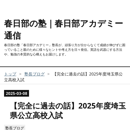
春日部の塾｜春日部アカデミー
通信
春日部の塾「春日部アカデミー」塾長が、頑張り方が分からなくて成績が伸びずに困
っていること親のために様々なヒントや考え方を日々発信。英語を武器にする方法
や、勉強の本質的な心構えもお届けします。
トップ
>
塾長ブログ
>
【完全に過去の話】2025年度埼玉県公
立高校入試
2025
-
03
-
08
【完全に過去の話】2025年度埼玉
県公立高校入試
塾長ブログ